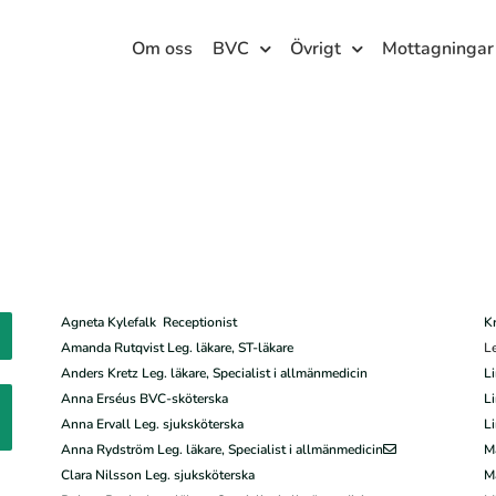
Om oss
BVC
Övrigt
Mottagningar
Agneta Kylefalk Receptionist
Kr
Amanda Rutqvist Leg. läkare, ST-läkare
L
Anders Kretz Leg. läkare, Specialist i allmänmedicin
Li
Anna Erséus BVC-sköterska
Li
Anna Ervall Leg. sjuksköterska
Li
Anna Rydström Leg. läkare, Specialist i allmänmedicin
Ma
Clara Nilsson Leg. sjuksköterska
Ma