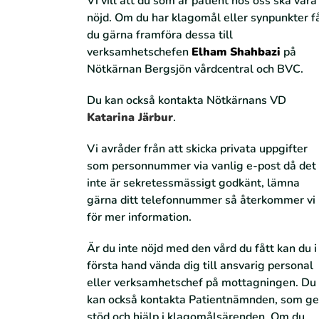
Vi vill att du som är patient hos oss ska vara
nöjd. Om du har klagomål eller synpunkter f
du gärna framföra dessa till
verksamhetschefen
Elham Shahbazi
på
Nötkärnan Bergsjön vårdcentral och BVC.
Du kan också kontakta Nötkärnans VD
Katarina Järbur
.
Vi avråder från att skicka privata uppgifter
som personnummer via vanlig e-post då det
inte är sekretessmässigt godkänt, lämna
gärna ditt telefonnummer så återkommer vi
för mer information.
Är du inte nöjd med den vård du fått kan du i
första hand vända dig till ansvarig personal
eller verksamhetschef på mottagningen. Du
kan också kontakta Patientnämnden, som ge
stöd och hjälp i klagomålsärenden. Om du