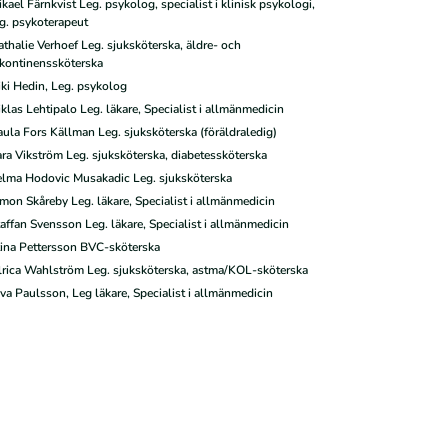
kael Färnkvist Leg. psykolog, specialist i klinisk psykologi,
g. psykoterapeut
thalie Verhoef Leg. sjuksköterska, äldre- och
nkontinenssköterska
ki Hedin, Leg. psykolog
klas Lehtipalo Leg. läkare, Specialist i allmänmedicin
ula Fors Källman Leg. sjuksköterska (föräldraledig)
ra Vikström Leg. sjuksköterska, diabetessköterska
elma Hodovic Musakadic Leg. sjuksköterska
mon Skåreby Leg. läkare, Specialist i allmänmedicin
affan Svensson Leg. läkare, Specialist i allmänmedicin
tina Pettersson BVC-sköterska
lrica Wahlström Leg. sjuksköterska, astma/KOL-sköterska
va Paulsson, Leg läkare, Specialist i allmänmedicin