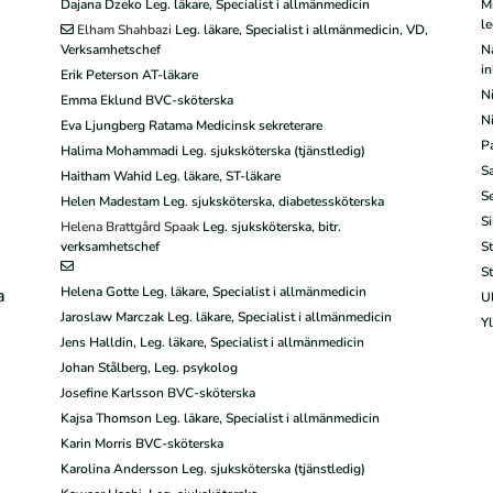
Dajana Dzeko Leg. läkare, Specialist i allmänmedicin
Mi
le
Elham Shahbazi
Leg. läkare, Specialist i allmänmedicin, VD,
Verksamhetschef
Na
i
Erik Peterson AT-läkare
Ni
Emma Eklund BVC-sköterska
Ni
Eva Ljungberg Ratama Medicinsk sekreterare
Pa
Halima Mohammadi Leg. sjuksköterska (tjänstledig)
Sa
Haitham Wahid Leg. läkare, ST-läkare
S
Helen Madestam Leg. sjuksköterska, diabetessköterska
Si
Helena Brattgård Spaak
Leg. sjuksköterska, bitr.
verksamhetschef
St
S
Helena Gotte Leg. läkare, Specialist i allmänmedicin
a
U
Jaroslaw Marczak Leg. läkare, Specialist i allmänmedicin
Yl
Jens Halldin, Leg. läkare, Specialist i allmänmedicin
Johan Stålberg, Leg. psykolog
Josefine Karlsson BVC-sköterska
Kajsa Thomson Leg. läkare, Specialist i allmänmedicin
Karin Morris BVC-sköterska
Karolina Andersson Leg. sjuksköterska (tjänstledig)