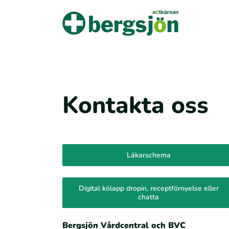
Fortsätt
till
innehållet
Kontakta oss
Läkarschema
Digital kölapp dropin, receptförnyelse eller
chatta
Bergsjön Vårdcentral och BVC