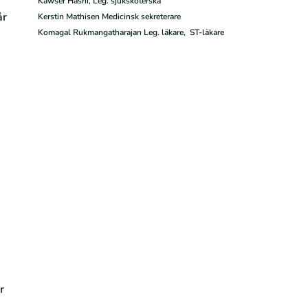
Kawser Hashi, Leg. sjuksköterska
år
Kerstin Mathisen Medicinsk sekreterare
Komagal Rukmangatharajan Leg. läkare, ST-läkare
r