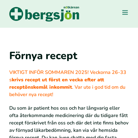
Fortsätt
till
innehållet
Förnya recept
VIKTIGT INFÖR SOMMAREN 2025! Veckorna 26-33
s
krivs recept ut först en vecka efter att
receptönskemål inkommit
. Var ute i god tid om du
behöver nya recept!
Du som är patient hos oss och har långvarig eller
ofta återkommande medicinering där du tidigare fått
recept förskrivet från oss och där det inte finns behov
av förnyad läkarbedömning, kan via vår hemsida
förnya recept. Du kan även chatta med din fasta